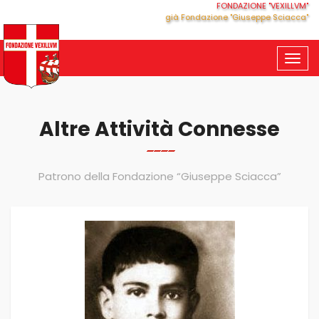
FONDAZIONE "VEXILLVM"
già Fondazione "Giuseppe Sciacca"
Togg
navig
Altre Attività Connesse
Patrono della Fondazione “Giuseppe Sciacca”