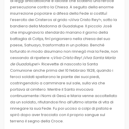
di leggi anticattoliche e laiciste che scatenò una feroce
persecuzione contro la Chiesa. A seguito della enorme
insurrezione popolare a difesa della Fede si costituì
l’esercito dei Cristeros al grido «¡Viva Cristo Rey!», sotto la
bandiera della Madonna di Guadalupe. Il piccolo José
che impugnava lo stendardo mariano il giorno della
battaglia di Cotija, finì prigioniero nella chiesa del suo
paese, Sahuayo, trasformata in un pollaio. Benché
torturato in modo disumano non rinnegò mai la Fede, non
cessando di ripetere
«¡Viva Cristo Rey! ¡Viva Santa María
de Guadalupe!»
. Ricevette di nascosto la Santa
Comunione anche prima del 10 febbraio 1928, quando i
feroci soldati spellarono le piante dei suoi piedi,
costringendolo a camminare sul sale, sulla via che
portava al cimitero. Mentre il Santo invocava
continuamente i Nomi di Gesù e Maria venne accoltellato
da un soldato, rifiutandosi fino all’ultimo istante di vita di
rinnegare la sua Fede. Fu poi ucciso a colpi di pistola e
spirò dopo aver tracciato con il proprio sangue sul
terreno il segno della Croce.