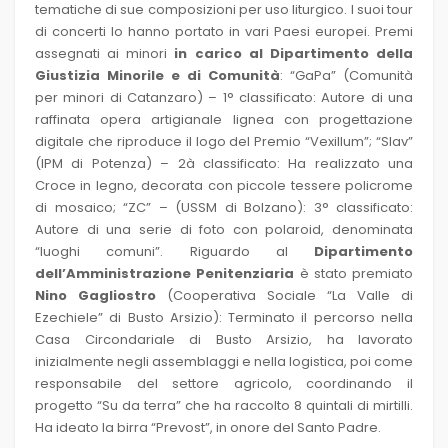
tematiche di sue composizioni per uso liturgico. I suoi tour
di concerti lo hanno portato in vari Paesi europei. Premi
assegnati ai minori
in carico al Dipartimento della
Giustizia Minorile
e di Comunità
: “GaPa” (Comunità
per minori di Catanzaro) – 1° classificato: Autore di una
raffinata opera artigianale lignea con progettazione
digitale che riproduce il logo del Premio “Vexillum”; “SIav”
(IPM di Potenza) – 2à classificato: Ha realizzato una
Croce in legno, decorata con piccole tessere policrome
di mosaico; “ZC” – (USSM di Bolzano): 3° classificato:
Autore di una serie di foto con polaroid, denominata
“luoghi comuni”. Riguardo al
Dipartimento
dell’Amministrazione Penitenziaria
è stato premiato
Nino Gagliostro
(Cooperativa Sociale “La Valle di
Ezechiele” di Busto Arsizio): Terminato il percorso nella
Casa Circondariale di Busto Arsizio, ha lavorato
inizialmente negli assemblaggi e nella logistica, poi come
responsabile del settore agricolo, coordinando il
progetto “Su da terra” che ha raccolto 8 quintali di mirtilli.
Ha ideato la birra “Prevost”, in onore del Santo Padre.