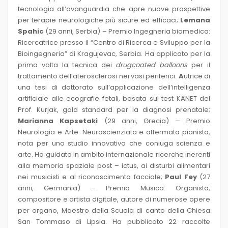
tecnologia all’avanguardia che apre nuove prospettive
per terapie neurologiche più sicure ed efficaci;
Lemana
Spahic
(29 anni, Serbia) – Premio Ingegneria biomedica:
Ricercatrice presso il “Centro di Ricerca e Sviluppo per la
Bioingegneria” di Kragujevac, Serbia. Ha applicato per la
prima volta la tecnica dei
drugcoated balloons
per il
trattamento dell’aterosclerosi nei vasi periferici.
A
utrice di
una tesi di dottorato sull’applicazione dell’intelligenza
artificiale alle ecografie fetali, basata sul test KANET del
Prof. Kurjak, gold standard per la diagnosi prenatale;
Marianna Kapsetaki
(29 anni, Grecia) – Premio
Neurologia e Arte: Neuroscienziata e affermata pianista,
nota per uno studio innovativo che coniuga scienza e
arte. Ha guidato in ambito internazionale ricerche inerenti
alla memoria spaziale post – ictus, ai disturbi alimentari
nei musicisti e al riconoscimento facciale;
Paul Fey
(27
anni, Germania) – Premio Musica: Organista,
compositore e artista digitale, autore di numerose opere
per organo, Maestro della Scuola di canto della Chiesa
San Tommaso di Lipsia. Ha pubblicato 22 raccolte