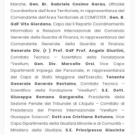
Marche;
Gen. Br. Gabriele Cosimo Garau
, Ufficiale
Coordiantore dell’Area Territoriale, in rappresentanza del
Comandante dell’Area Territoriale di COMFOTER ;
Gen. B.
GdF Vito Giordano
, Capo del II Reparto Coordinamento
Informativo e Relazioni Internazionali del Comando
Generale della Guardia di Finanza, in rappresentanza del
Comandante Generale della Guardia di Finanza;
Generale Div. (r ) Prof. GdF Prof. Angelo Giustini,
Comitato Tecnico – Scientifico della Fondazione
“Vexillum;
Gen. Div. Marcello Orsi
, Vice Capo
Dipartimenti Impiego del Personale, in rappresentanza
del Capo di Stato Maggiore dell’Esercito;
Tenente
Generale Gerardo Restaino
,
Comitato Tecnico –
Scientifico della Fondazione “Vexillum”;
S.E. Dott.
Giuseppe Romano Gargarella
, Presidente della
Sezione Penale del Tribunale di L’Aquila – Comitato di
Presidenza del Premio Internazionale “Vexillum –
Giuseppe Sciacca”;
Dott.ssa Cristiana Rotunno
, Vice
Capo Dipartimento della Giustizia Minorile e di Comunità –
Ministero della Giustizia;
S.E. Principessa Giacinta