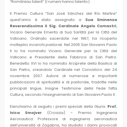
“Româniiau talent” (I rumeni hanno talento).
Il Premio Cultura “San José Sánchez del Río Martire”
quest’anno è stato assegnato a
Sua Eminenza
Reverendissima il Sig. Cardinale Angelo Comastri
,
Vicario Generale Emerito di Sua Santità per la Città del
Vaticano. Ordinato sacerdote nel 1967, ha ricoperto
molteplici incarichi pastorali. Nel 2005 San Giovanni Paolo
II lo ha nominato Vicario Generale per la Città del
Vaticano e Presidente della Fabbrica di San Pietro.
Benedetto XVI lo ha nominato Arciprete della Basilica di
San Pietro, creandolo Cardinale nel Concistoro del 24
novembre 2007. Autore di numerose e importanti
pubblicazioni di spiritualità e di pastorale, tradotte nelle
principali lingue, Insigne Testimone della Fede fatta
Cultura, secondo l’insegnamento di San Giovanni Paolo II.
Elenchiamo di seguito i premi speciali della Giuria.
Prof.
Ivica Smojver
(Croazia) – Premio Ingegneria
Aeronautica: Professore di ingegneria aeronautica
dell’università di Zagabria, ha studiato i danni provocati