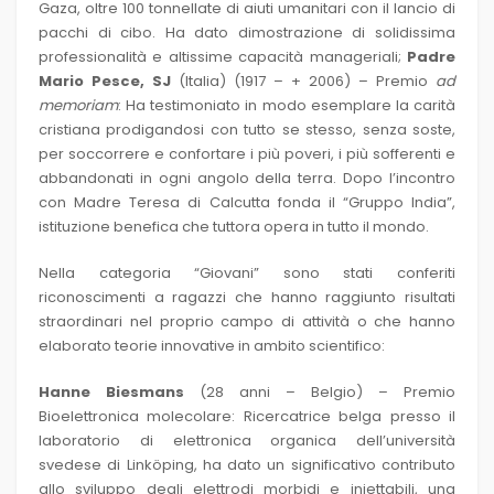
Gaza, oltre 100 tonnellate di aiuti umanitari con il lancio di
pacchi di cibo. Ha dato dimostrazione di solidissima
professionalità e altissime capacità manageriali;
Padre
Mario Pesce, SJ
(Italia) (1917 – + 2006) – Premio
ad
memoriam
: Ha testimoniato in modo esemplare la carità
cristiana prodigandosi con tutto se stesso, senza soste,
per soccorrere e confortare i più poveri, i più sofferenti e
abbandonati in ogni angolo della terra. Dopo l’incontro
con Madre Teresa di Calcutta fonda il “Gruppo India”,
istituzione benefica che tuttora opera in tutto il mondo.
Nella categoria “Giovani” sono stati conferiti
riconoscimenti a ragazzi che hanno raggiunto risultati
straordinari nel proprio campo di attività o che hanno
elaborato teorie innovative in ambito scientifico:
Hanne Biesmans
(28 anni – Belgio) – Premio
Bioelettronica molecolare: Ricercatrice belga presso il
laboratorio di elettronica organica dell’università
svedese di Linköping, ha dato un significativo contributo
allo sviluppo degli elettrodi morbidi e iniettabili, una