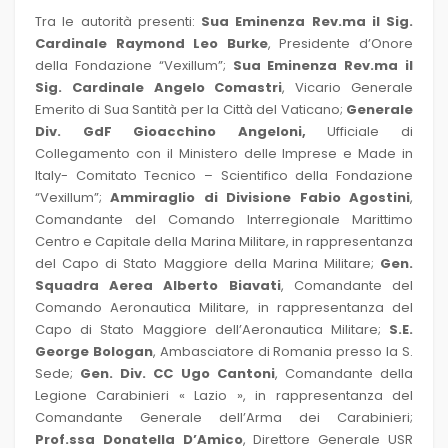
Tra le autorità presenti:
Sua Eminenza Rev.ma il Sig.
Cardinale Raymond Leo Burke
,
Presidente d’Onore
della Fondazione “Vexillum”;
Sua Eminenza Rev.ma il
Sig. Cardinale Angelo Comastri
, Vicario Generale
Emerito di Sua Santità per la Città del Vaticano;
Generale
Div. GdF Gioacchino Angeloni,
Ufficiale di
Collegamento con il Ministero delle Imprese e Made in
Italy- Comitato Tecnico – Scientifico della Fondazione
“Vexillum”;
Ammiraglio di Divisione Fabio Agostini
,
Comandante del Comando Interregionale Marittimo
Centro e Capitale della Marina Militare, in rappresentanza
del Capo di Stato Maggiore della Marina Militare;
Gen.
Squadra Aerea Alberto Biavati
, Comandante del
Comando Aeronautica Militare, in rappresentanza del
Capo di Stato Maggiore dell’Aeronautica Militare;
S.E.
George Bologan
, Ambasciatore di Romania presso la S.
Sede;
Gen. Div. CC Ugo Cantoni
,
Comandante della
Legione Carabinieri « Lazio », in rappresentanza del
Comandante Generale dell’Arma dei Carabinieri;
Prof.ssa Donatella D’Amico
, Direttore Generale USR